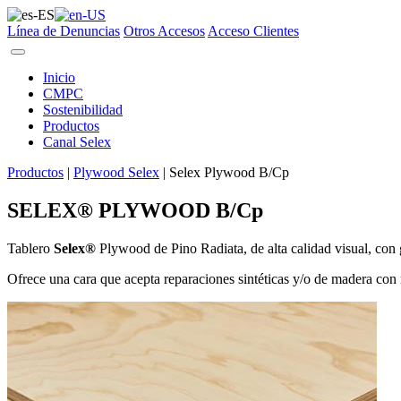
Línea de Denuncias
Otros Accesos
Acceso Clientes
Inicio
CMPC
Sostenibilidad
Productos
Canal Selex
Productos
|
Plywood Selex
|
Selex Plywood B/Cp
SELEX
®
PLYWOOD B/Cp
Tablero
Selex
®
Plywood de Pino Radiata, de alta calidad visual, con g
Ofrece una cara que acepta reparaciones sintéticas y/o de madera co