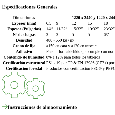
Especificaciones Generales
Dimensiones
1220 x 2440 y 1220 x 24
Espesor (mm)
6.5
9
12
15
18
Espesor (Pulgadas)
1/4”
11/32”
15/32”
19/32”
23/32”
Nº de chapas
3
3
5
5
6/7
Densidad
480 - 550 kg / m³
Grano de lija
#150 en cara y #120 en trascara
Adhesivo
Fenol - formaldehído que cumple con nor
Contenido de humedad
8% a 12% para todos los tableros
Certificación estructural
PS1 - 19 por TP & EN 13986 (CE2+) po
Certificación forestal
Productos con certificación FSC® y PE
Instrucciones de almacenamiento