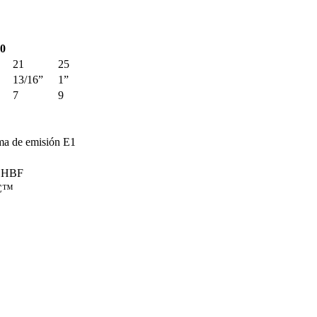
40
21
25
13/16”
1”
7
9
ma de emisión E1
r HBF
FC™